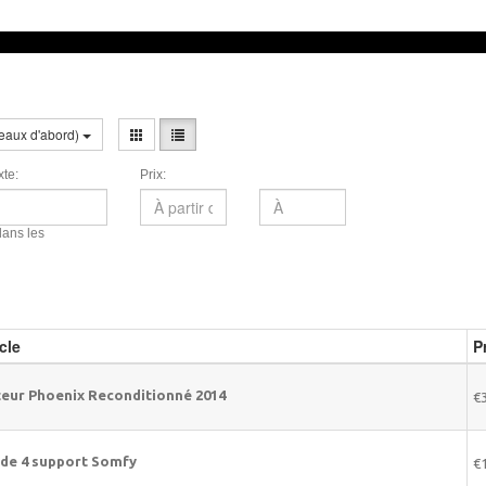
veaux d'abord)
te:
Prix:
ans les
cle
P
eur Phoenix Reconditionné 2014
€
 de 4 support Somfy
€