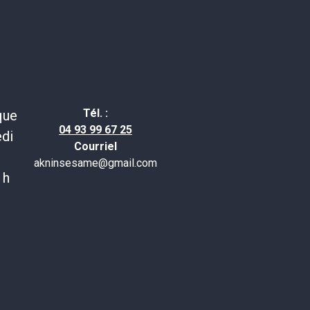
Tél. :
que
04 93 99 67 25
edi
Courriel
0
akninsesame@gmail.com
 h