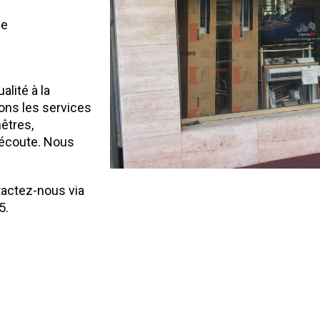
ce
lité à la
ons les services
nêtres,
 écoute. Nous
.
tactez-nous via
5.