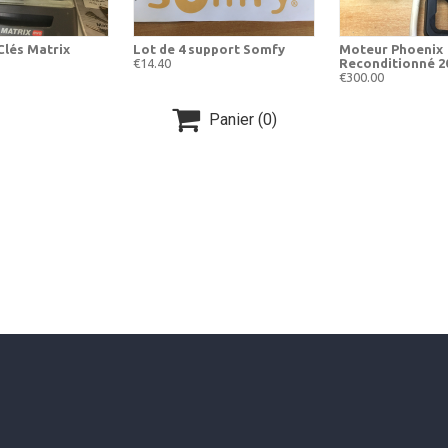
Clés Matrix
Lot de 4 support Somfy
Moteur Phoenix
€14.40
Reconditionné 2
€300.00

Panier
(0)